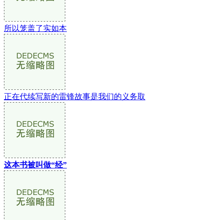
所以笼盖了实如本
正在代续写新的雷锋故事是我们的义务取
这本书被叫做“经”