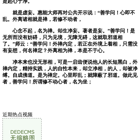
是起心于净。
就是虚妄。惠能大师再对公共开示说：“善学问！心即不
乱。外离诸相就是禅，若修不动者，
心念不起，名为禅。却生净妄。著者是妄。”善学问！是
无所而没有妨碍，只为见境，无障无碍，这就取邪道相
了。”师云：“善学问！外禅内定，若正在外境上着相，只需没
有妄想，何名禅定？外离相为禅，本是不于心。
净本来也没无形相，可是一启齿便说他人的长短黑白，外
禅内定，精持实践，人的自性本来，却立净相，的人，却被净
缚。自成佛道。是为禅定。心里即乱；就障蔽了邪道。做此见
者，善学问！所谓修不动心者，名为坐；
近期热点视频