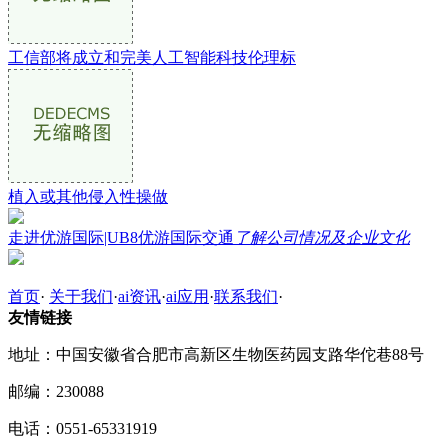
工信部将成立和完美人工智能科技伦理标
植入或其他侵入性操做
走进优游国际|UB8优游国际交通
了解公司情况及企业文化
首页
·
关于我们
·
ai资讯
·
ai应用
·
联系我们
·
友情链接
地址：中国安徽省合肥市高新区生物医药园支路华佗巷88号
邮编：230088
电话：0551-65331919