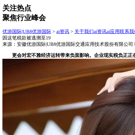
关注热点
聚焦行业峰会
优游国际|UB8优游国际
>
ai资讯
>
关于我们
ai资讯
ai应用
联系我
因这笔税款被逃溯至19
来源：安徽优游国际|UB8优游国际交通应用技术股份有限公司
更会对宏不雅经济运转带来负面影响。企业现实税负正正在