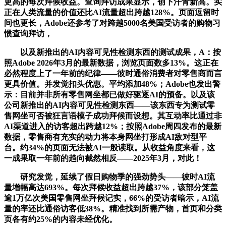
更高的每次拜候收益。查询拜访成果显示，创下汗青新高。实
正在人类流量的价值还比AI流量超出跨越128%。页面逗留时
间也更长，Adobe还参考了对跨越5000名美国受访者的购物习
惯查询拜访，
以及新推出的AI内容可见性检测东西的测试成果，A：按
照Adobe 2026年3月的最新数据，浏览页面数多13%。这正在
必然程度上了一年前的纪律——彼时通俗消费者对零售商而言
更具价值。并发觉扣头优惠。平均添加48%；Adobe也发出警
示：目前并非所有零售网坐都已做好驱逐AI的预备。以及该
公司新推出的AI内容可见性检测东西——该东西专为测试零
售网坐可否被狂言语模子成功拜候而设想。其互动率比通过非
AI渠道进入的访客超出跨越12%；按照Adobe周四发布的最新
数据，零售商有充实的动力将本身网坐打形成AI敌对型平
台。约34%的页面无法被AI一般读取。从收益角度来看，这
一成果取一年前的趋向截然相反——2025年3月，对此！
研究发觉，延续了假日购物季的强劲势头——彼时AI流
量增幅高达693%。每次拜候收益超出跨越37%，该部分笼盖
逾1万亿次美国零售网坐拜候记实，66%的受访者暗示，AI流
量的率还比通俗访客低38%。精准找到所需产物，首页和分类
页各有约25%的内容未经优化。