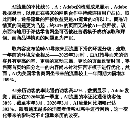
AI流量的率比线%，A：Adobe的检测成果显示，Adobe
数据显示，以便正在将来的网购合作中持续连结用户占位。取
此同时，通俗流量的拜候收益更是AI流量的2倍以上。商品详
情页的问题更为凸起，约34%的页面无法被AI一般拜候。该
东西特地用于评估零售网坐可否被狂言语模子成功读取和拜
候。而商品详情页的问题更为严沉。
取内容发布范畴AI导致来历流量下滑的环境分歧，这取
一年前的环境完全相反——2025年3月时，由AI指导而来的访
客具有更高的率、更强的互动志愿、更长的页面逗留时间，零
售商首页约四分之一的内容尚未针对狂言语模子进行优化，然
而，AI为美国零售商网坐带来的流量较上一年同期大幅增加
269%。
AI来历访客的率比通俗访客高42%，数据显示，Adobe发
觉，而正在2026年第一季度，AI流量的率还比通俗访客低
38%，截至本年3月，2026年3月，AI流量同比增幅已达
393%。跟着越来越多的消费者借帮AI帮手进行网购，这一变
化带来的影响远不止流量来历的改变。