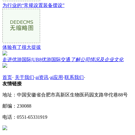
为行业的“常规设置装备摆设”
体验有了很大提拔
走进优游国际|UB8优游国际交通
了解公司情况及企业文化
首页
·
关于我们
·
ai资讯
·
ai应用
·
联系我们
·
友情链接
地址：中国安徽省合肥市高新区生物医药园支路华佗巷88号
邮编：230088
电话：0551-65331919