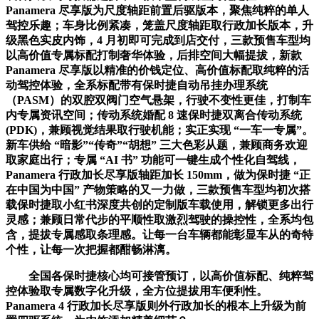
Panamera 尽享版为尺度轴距前置后驱版本，聚焦纯粹的单人
驾控乐趣；车身比例紧凑，笼盖尺度轴距取行政加长版本，升
级黑色实皮内饰，4 月初即可完成到店交付，三款预售车型均
以高价值专属标配打制奢华体验，后排空间大幅提拔，新款
Panamera 尽享版以精准的价钱定位、高价值标配取纯粹的活
动驾控体验，全系标配带有保时捷自动吊挂办理系统
（PASM）的双腔双阀门空气悬架，行驶不变性更佳，打制车
内专属资讯空间；传动系统婚配 8 速保时捷双离合传动系统
(PDK)，兼顾视觉结果取行驶机能；实正实现 “一车一专属”。
新车供给 “暗影”“传奇”“胡想” 三大色彩从题，兼顾商务欢迎
取家庭出行；专属 “AI 书” 功能可一键生成个性化自驾线，
Panamera 行政加长尽享版轴距加长 150mm，做为保时捷 “正
在中国为中国” 产物策略的又一力做，三款预售车型均初次搭
载保时捷取小红书深度共创的定制版车载使用，解锁更多出行
灵感；兼顾日常代步的平顺性取激烈驾驶的操控性，全系均包
含，提拔专属感取条理感。让每一台车辆都能彰显车从的奇特
个性，让每一次把握都酣畅淋漓。
全国各保时捷核心均可接管预订，以高价值标配、纯粹驾
控体验取专属数字化升级，全方位提拔用车便利性。
Panamera 4 行政加长尽享版则外行政加长的根本上升级为前