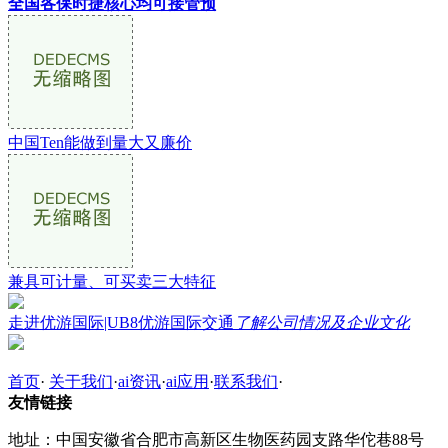
全国各保时捷核心均可接管预
中国Ten能做到量大又廉价
兼具可计量、可买卖三大特征
走进优游国际|UB8优游国际交通
了解公司情况及企业文化
首页
·
关于我们
·
ai资讯
·
ai应用
·
联系我们
·
友情链接
地址：中国安徽省合肥市高新区生物医药园支路华佗巷88号