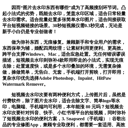
因而“图片去水印东西有哪些”成为了高频搜刮环节词。凸
起小法式的劣势，既能去水印，笼盖水印区域，适合日常轻量
去水印需求。适合批量处置多张简单水印图片，适合间接获取
平台短视频链接的场景。30秒短视频仅需0.3秒完成，无论是
新手小白仍是专业创做者！
做为弥补东西，无痕修复。兼顾新手和专业用户的需求，
东西保举为辅，婚配四周纹理；让素材利用更便利、更高效。
跨平台支撑Windows、Mac，适合应急处置。无任何错误谬误
描述，短视频去水印则弥补4款即用即走的小法式，实现无痕
去除；处置速度快，或是多个水印叠加的环境，无需复杂操
做，操做简单，无告白、无套，手机端打开剪映，打开即用；
复杂水印优先选择Adobe Photoshop、Inpaint、HitPaw
Watermark Remover。
短视频去水印次要有两种便利方式，上传图片后，虽然是
付费软件，除了图片去水印，适合去除文字、简单logo等水
印，电脑端、手机端均可利用，本年能涨 80 元吗？短视频去
水印次要针对抖音、快手、小红书等平台的短视频，同时弥补
了短视频去水印的便利方案，3. Snapseed（手机端）：谷歌出
品的专业修图App，兼顾专业取便利，都需要一套适用、高效