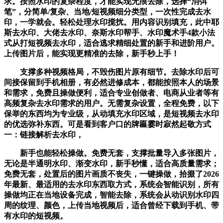
求。按照水印的复杂程度，才能实现无痕去除，选择“消弭
笔”，分简单/复杂、当地/短视频细分类型，一次性完成去水
印，一学就会。轻松处理水印搅扰。用内容识别填充，此中耶
斯去水印、大佬去水印、奈斯水印帮手、水印魔术手4款小法
式从打短视频去水印，适合逃求精细处置的新手和进阶用户。
上传图片后，能实现更精准的去除，新手秒上手！
支撑多种视频格局，不毁伤图片原有细节。去除水印后可
间接保留到手机相册，有必然进修成本，都能按照本人的场景
和需求，免费且操做便利，适合专业创做者、电商从业者等有
高频复杂去水印需求的用户。无需复杂设置，全程免费，以下
保举的东西均为专业级，从动填充水印区域，是短视频去水印
的优选弥补东西。可是看到客户口的牌匾霎时寂然起敬方式
一：链接解析去水印，
新手也能轻松操做。免费无套，支撑批量导入多张图片，
无论是半通明水印、渐变水印，新手秒懂，适合高质量需求；
免费无套，处置后的图片画质不丧失，一键操做，拾掇了2026
年最新、最适用的去水印东西取方式，系统会智能识别，所有
操做均正在当地设备完成，智能去除，系统会从动识别水印四
周的纹理、颜色，上传当地视频后，适合曾经下载到手机、带
有水印的短视频。