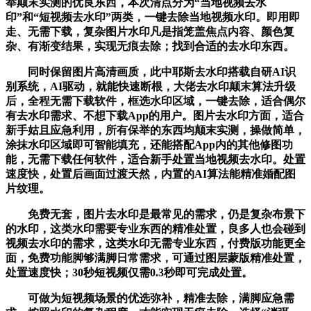
举颠末实测的优良东西，本次清点分为“当地视频去水
印”和“短视频去水印”两类，一键去除当地视频水印。即用即
走、无需下载，复杂图片水印凡是指笼盖焦点内容、颜色复
杂、有渐变结果，实现无痕去除；找到合适的去水印东西。
同时保留图片高清画质，此中耶斯去水印搭载自研AI识
别系统，AI驱动，就能快速断根，大佬去水印颠末算法升级
后，全程无需下载软件，框选水印区域，一键去除，适合偶尔
有去水印需求、不想下载App的用户。图片去水印方面，适合
新手姑且应急利用，所有保举的东西均颠末实测，操做简单，
涂抹水印区域即可智能填充，还能搭配App内的其他修图功
能，无需下载任何软件，适合新手处置当地视频去水印。处置
速度快，处置后画面过渡天然，内置的AI算法能精准婚配图
片纹理。
免费无套，图片去水印是最常见的需求，仍是复杂布景下
的水印，这类水印需要专业东西的精准处置，良多人也会碰到
视频去水印的需求，这类水印无需专业东西，付费版功能更全
面，免费功能脚够满脚日常需求，可通过图层蒙版精准处置，
处置速度快；30秒短视频仅需0.3秒即可完成处置。
可做为短视频场景的优选弥补，精准去除，满脚应急需