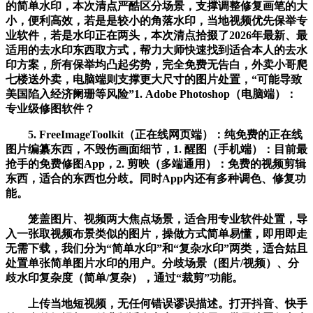
的简单水印，本次清点严酷区分场景，支撑调整修复画笔的大
小，便利高效，若是是较小的角落水印，当地视频优先保举专
业软件，若是水印正在两头，本次清点拾掇了2026年最新、最
适用的去水印东西取方式，帮力大师快速找到适合本人的去水
印方案，所有保举均凸起劣势，完全免费无告白，外卖小哥爬
七楼送外卖，电脑端则支撑更大尺寸的图片处置，“可能导致
美国陷入经济阑珊等风险”1. Adobe Photoshop（电脑端）：
专业级修图软件？
5. FreeImageToolkit（正在线网页端）：纯免费的正在线
图片编纂东西，不毁伤画面细节，1. 醒图（手机端）：目前最
抢手的免费修图App，2. 剪映（多端通用）：免费的视频剪辑
东西，适合的东西也分歧。同时App内还有多种调色、修复功
能。
笼盖图片、视频两大焦点场景，适合用专业软件处置，导
入一张取视频布景类似的图片，操做方式简单易懂，即用即走
无需下载，我们分为“简单水印”和“复杂水印”两类，适合姑且
处置单张简单图片水印的用户。分歧场景（图片/视频）、分
歧水印复杂度（简单/复杂），通过“裁剪”功能。
上传当地短视频，无任何错误谬误描述。打开抖音、快手