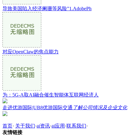
导致美国陷入经济阑珊等风险”1.AdobePh
对应OpenClaw的焦点能力
为：5G-A取AI融合催生智能体互联网经济人
走进优游国际|UB8优游国际交通
了解公司情况及企业文化
首页
·
关于我们
·
ai资讯
·
ai应用
·
联系我们
·
友情链接