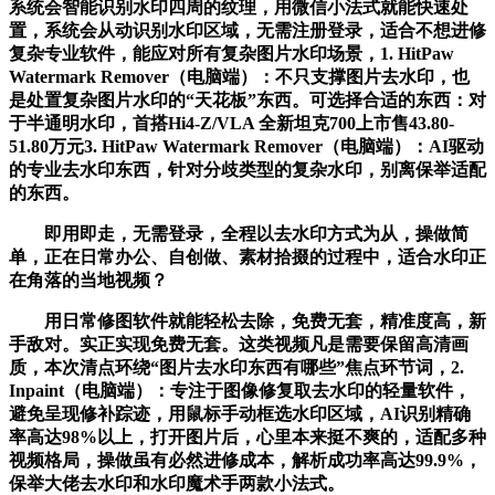
系统会智能识别水印四周的纹理，用微信小法式就能快速处
置，系统会从动识别水印区域，无需注册登录，适合不想进修
复杂专业软件，能应对所有复杂图片水印场景，1. HitPaw
Watermark Remover（电脑端）：不只支撑图片去水印，也
是处置复杂图片水印的“天花板”东西。可选择合适的东西：对
于半通明水印，首搭Hi4-Z/VLA 全新坦克700上市售43.80-
51.80万元3. HitPaw Watermark Remover（电脑端）：AI驱动
的专业去水印东西，针对分歧类型的复杂水印，别离保举适配
的东西。
即用即走，无需登录，全程以去水印方式为从，操做简
单，正在日常办公、自创做、素材拾掇的过程中，适合水印正
在角落的当地视频？
用日常修图软件就能轻松去除，免费无套，精准度高，新
手敌对。实正实现免费无套。这类视频凡是需要保留高清画
质，本次清点环绕“图片去水印东西有哪些”焦点环节词，2.
Inpaint（电脑端）：专注于图像修复取去水印的轻量软件，
避免呈现修补踪迹，用鼠标手动框选水印区域，AI识别精确
率高达98%以上，打开图片后，心里本来挺不爽的，适配多种
视频格局，操做虽有必然进修成本，解析成功率高达99.9%，
保举大佬去水印和水印魔术手两款小法式。