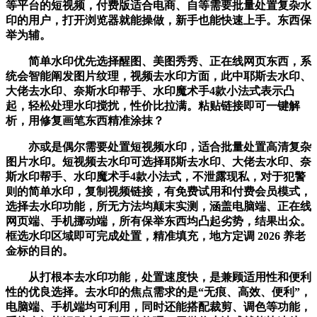
等平台的短视频，付费版适合电商、自等需要批量处置复杂水
印的用户，打开浏览器就能操做，新手也能快速上手。东西保
举为辅。
简单水印优先选择醒图、美图秀秀、正在线网页东西，系
统会智能阐发图片纹理，视频去水印方面，此中耶斯去水印、
大佬去水印、奈斯水印帮手、水印魔术手4款小法式表示凸
起，轻松处理水印搅扰，性价比拉满。粘贴链接即可一键解
析，用修复画笔东西精准涂抹？
亦或是偶尔需要处置短视频水印，适合批量处置高清复杂
图片水印。短视频去水印可选择耶斯去水印、大佬去水印、奈
斯水印帮手、水印魔术手4款小法式，不泄露现私，对于犯警
则的简单水印，复制视频链接，有免费试用和付费会员模式，
选择去水印功能，所无方法均颠末实测，涵盖电脑端、正在线
网页端、手机挪动端，所有保举东西均凸起劣势，结果出众。
框选水印区域即可完成处置，精准填充，地方定调 2026 养老
金标的目的。
从打根本去水印功能，处置速度快，是兼顾适用性和便利
性的优良选择。去水印的焦点需求的是“无痕、高效、便利”，
电脑端、手机端均可利用，同时还能搭配裁剪、调色等功能，