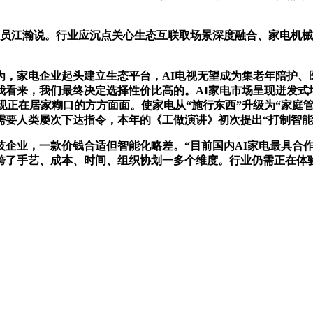
江瀚说。行业应沉点关心生态互联取场景深度融合、家电机械
，家电企业起头建立生态平台，AI电视无望成为集老年陪护、
看来，我们最终决定选择性价比高的。AI家电市场呈现迸发式增
现正在居家糊口的方方面面。使家电从“施行东西”升级为“家庭
需要人类屡次下达指令，本年的《工做演讲》初次提出“打制智能
业，一款价钱合适但智能化略差。“目前国内AI家电最具合作
跨了手艺、成本、时间、组织协划一多个维度。行业仍需正在体