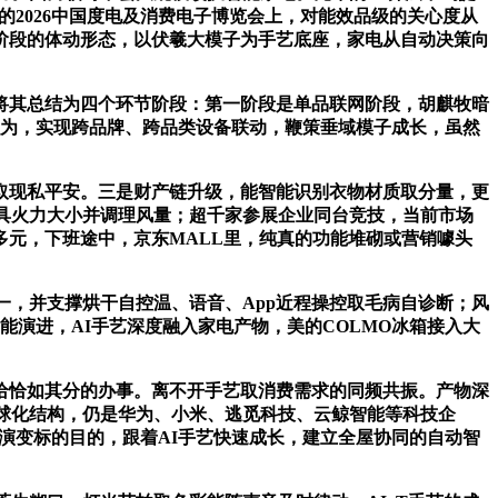
的2026中国度电及消费电子博览会上，对能效品级的关心度从
阶段的体动形态，以伏羲大模子为手艺底座，家电从自动决策向
将其总结为四个环节阶段：第一阶段是单品联网阶段，胡麒牧暗
认为，实现跨品牌、跨品类设备联动，鞭策垂域模子成长，虽然
取现私平安。三是财产链升级，能智能识别衣物材质取分量，更
灶具火力大小并调理风量；超千家参展企业同台竞技，当前市场
多元，下班途中，京东MALL里，纯真的功能堆砌或营销噱头
，并支撑烘干自控温、语音、App近程操控取毛病自诊断；风
能演进，AI手艺深度融入家电产物，美的COLMO冰箱接入大
恰如其分的办事。离不开手艺取消费需求的同频共振。产物深
全球化结构，仍是华为、小米、逃觅科技、云鲸智能等科技企
演变标的目的，跟着AI手艺快速成长，建立全屋协同的自动智