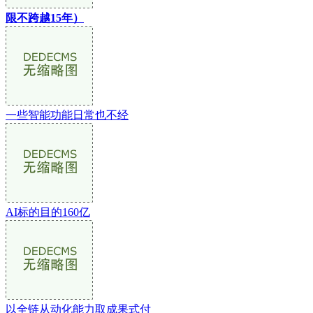
限不跨越15年）
一些智能功能日常也不经
AI标的目的160亿
以全链从动化能力取成果式付