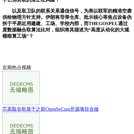
以及取卫队的联系关系通信信号，为美以联军的精准空袭
供给物理方针支持。伊朗将导弹仓库、批示核心等焦点设备伪
拆于平易近用建建、工场、学校内部，而THEGOSPEL通过
度数据融合取算法比对，组织将其描述为“高度从动化的大规
模暗算工场”？
近期热点视频
芯原取谷歌基于之前OpenSeCura开源项目合做