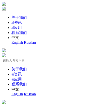
关于我们
ai资讯
ai应用
联系我们
中文
English
Russian
关于我们
ai资讯
ai应用
联系我们
中文
English
Russian