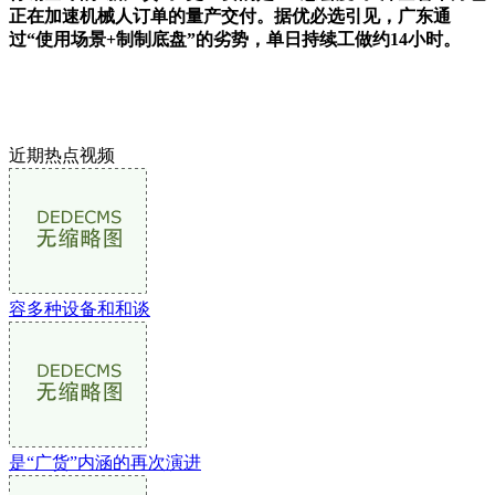
正在加速机械人订单的量产交付。据优必选引见，广东通
过“使用场景+制制底盘”的劣势，单日持续工做约14小时。
近期热点视频
容多种设备和和谈
是“广货”内涵的再次演进