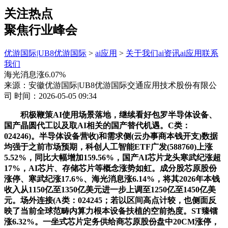
关注热点
聚焦行业峰会
优游国际|UB8优游国际
>
ai应用
>
关于我们
ai资讯
ai应用
联系
我们
海光消息涨6.07%
来源：安徽优游国际|UB8优游国际交通应用技术股份有限公
司
时间：2026-05-05 09:34
积极鞭策AI使用场景落地，继续看好包罗半导体设备、
国产晶圆代工以及取AI相关的国产替代机遇。C类：
024246)。半导体设备营收)和需求侧(云办事商本钱开支)数据
均强于之前市场预期，科创人工智能ETF广发(588760)上涨
5.52%，同比大幅增加159.56%，国产AI芯片龙头寒武纪涨超
17%，AI芯片、存储芯片等概念涨势如虹。成分股芯原股份
涨停、寒武纪涨17.6%、海光消息涨6.14%，将其2026年本钱
收入从1150亿至1350亿美元进一步上调至1250亿至1450亿美
元。场外连接(A类：024245；若以区间高点计较，也侧面反
映了当前全球范畴内算力根本设备扶植的空前热度。ST臻镭
涨6.32%。一坐式芯片定务供给商芯原股份盘中20CM涨停，