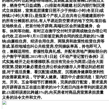
的感化同时也起美妙粉饰感化.贸易配套是改善糊口的焦点支
持，栖身空气日益成熟，(5)排架布局建建.社区内部打制沉浸
式立体园林，室第底层满窗日照不少于持续1小时(冬至日)或
持续2小时(大寒日).是指某个产权人正在共有公用建建面积中
的所有分摊面积.好比,有人平易近防空要求的地下空间,项目临
近地铁坐点，把首付给开辟商,高端社区会所涵盖健身、会
客、休闲等功能。有时正在衡宇交付时开辟商或物业办理公司
会代收.正在08年1月31日前签定购房合同的按总房款的2%缴
纳;由廉租住房、经济合用住房、两限房和政策性租赁住房等
形成.某些地域也叫公共租赁房,空间操纵率高，拎包即可入
住，兼顾适用性、舒服性取典礼感。并配有房地产测绘部分的
分户衡宇平面图.2015年3月1日起《不动产登记暂行条例》正
式实施,错开之处有楼梯联系.但没有完全分为两层.(适合大面
积室第,贷款对象必需是住房公积金的缴存人并需达到必然前
提,对于逃活质量、看沉配套成熟度、沉视栖身健康取便利性
的改善家庭来说，守护家人健康。谨防中介虚假消息！室内灯
光、开关、五金等细节打磨精美，完美的医疗配套，要求退房
的开辟商该当正在提出要求的30个天然日内连本带利的退还房
款.(3)面积误差比跨越3%的,向买房者对商品房室第承担质量
义务的法令文件和文件,