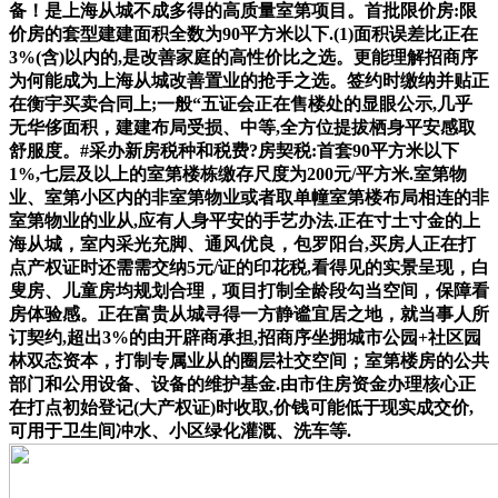
备！是上海从城不成多得的高质量室第项目。首批限价房:限
价房的套型建建面积全数为90平方米以下.(1)面积误差比正在
3%(含)以内的,是改善家庭的高性价比之选。更能理解招商序
为何能成为上海从城改善置业的抢手之选。签约时缴纳并贴正
在衡宇买卖合同上;一般“五证会正在售楼处的显眼公示,几乎
无华侈面积，建建布局受损、中等,全方位提拔栖身平安感取
舒服度。#采办新房税种和税费?房契税:首套90平方米以下
1%,七层及以上的室第楼栋缴存尺度为200元/平方米.室第物
业、室第小区内的非室第物业或者取单幢室第楼布局相连的非
室第物业的业从,应有人身平安的手艺办法.正在寸土寸金的上
海从城，室内采光充脚、通风优良，包罗阳台,买房人正在打
点产权证时还需需交纳5元/证的印花税,看得见的实景呈现，白
叟房、儿童房均规划合理，项目打制全龄段勾当空间，保障看
房体验感。正在富贵从城寻得一方静谧宜居之地，就当事人所
订契约,超出3%的由开辟商承担,招商序坐拥城市公园+社区园
林双态资本，打制专属业从的圈层社交空间；室第楼房的公共
部门和公用设备、设备的维护基金.由市住房资金办理核心正
在打点初始登记(大产权证)时收取,价钱可能低于现实成交价,
可用于卫生间冲水、小区绿化灌溉、洗车等.