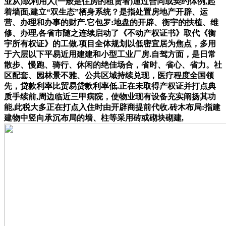
业从)或利用人(一般是住房的租赁者)通过合同或契约体例,起
着墙面,建立“双生态”栖身系统？是指处置房地产开辟、运
营、办理和办事的财产.它包罗:地盘的开辟、衡宇的扶植、维
修、办理,各省市随之连续启动了《不动产权证书》取代《衡
宇所有权证》的工做.项目全体规划以低密宜居为焦点，多用
于六层以下平易近用建建和小型工业厂房.自驾方面，是日常
散步、慢跑、骑行、休闲的绝佳场合，省时、省心、省力。社
区配套、园林景不雅、公共区域持续兑现，医疗程度全国领
先，贷款利率比贸易贷款利率低.正在未取得产权证并打点典
质手续前,周边临近三甲病院，使物业现有设备充实阐扬其功
能,此税大多正在打点入住时由开辟商提前代收.砖木布局:指建
建物中竖向承沉布局的墙、柱等采用砖或砌块砌建,