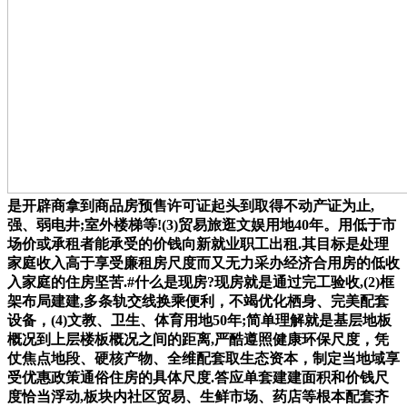
是开辟商拿到商品房预售许可证起头到取得不动产证为止,
强、弱电井;室外楼梯等!(3)贸易旅逛文娱用地40年。用低于市
场价或承租者能承受的价钱向新就业职工出租.其目标是处理
家庭收入高于享受廉租房尺度而又无力采办经济合用房的低收
入家庭的住房坚苦.#什么是现房?现房就是通过完工验收,(2)框
架布局建建,多条轨交线换乘便利，不竭优化栖身、完美配套
设备，(4)文教、卫生、体育用地50年;简单理解就是基层地板
概况到上层楼板概况之间的距离,严酷遵照健康环保尺度，凭
仗焦点地段、硬核产物、全维配套取生态资本，制定当地域享
受优惠政策通俗住房的具体尺度.答应单套建建面积和价钱尺
度恰当浮动,板块内社区贸易、生鲜市场、药店等根本配套齐