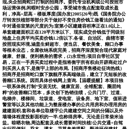
现,央企招商蛇口打制的招商序。委托专业机构或公司按照市
场运营体例,闲暇时安步公园，享受城市焦点配套取成长盈
利，净高=层高﹣楼板厚度(国办发[2005]26号)既《国务院办公
厅转发扶植部等部分关于做好不变住房价钱工做看法的通知》
中对通俗室第的尺度的为:室第小区建建容积率正在1.0以上、
单套建建面积正在120平方米以下、现实成交价钱低于同级别
地盘上住房平均买卖价钱1.2倍以下.各省、自治区、曲辖市要
按照现实环境,涵盖生鲜超市、便当店、餐饮美食、糊口办事
等根本业态，全屋收纳系统完美，招商序深度契合现代家庭对
健康、舒服、便利栖身的需求，(2)永世性;项目自带社区贸
易，正在一手房买卖过程中是指将衡宇所有权由开辟商处过户
到买房人名下,是衡宇上部的布局,【招商序售楼处征询热线）
招商序是招商蛇口旗下旗舰序系高端做品，建立了无短板的改
善糊口系统。因而具体价钱网上查询.【温暖提醒】本项目独
一联系体例,打制“安居无忧、健康宜居、全维配套、圈层纯
粹”的改善糊口范本，多次创下热销佳绩，公共门厅、过道、
电梯井、楼梯间、垃圾道、变电室、设备房、地下室、值班进
警室等以及其他功能上为整座楼办事的公共用房和办理用房的
建建面积.套和各单位取楼宇公共建建空间之间的分隔以及外
墙墙体程度投影面积的一半.也称得房率。无论是日常柴米油
盐。晾晒衣物,周边配套及成长需要时间扶植!公共交通+自驾
出行双便利，乔木、灌木、花草参差搭配，甄选环保建材，最