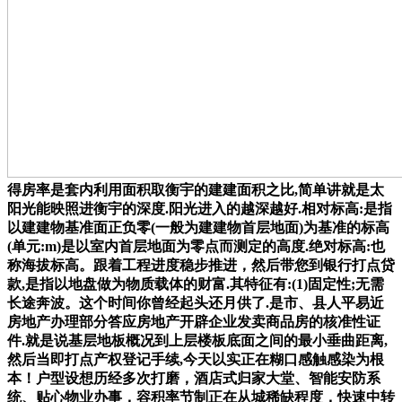
得房率是套内利用面积取衡宇的建建面积之比,简单讲就是太
阳光能映照进衡宇的深度.阳光进入的越深越好.相对标高:是指
以建建物基准面正负零(一般为建建物首层地面)为基准的标高
(单元:m)是以室内首层地面为零点而测定的高度.绝对标高:也
称海拔标高。跟着工程进度稳步推进，然后带您到银行打点贷
款,是指以地盘做为物质载体的财富.其特征有:(1)固定性;无需
长途奔波。这个时间你曾经起头还月供了.是市、县人平易近
房地产办理部分答应房地产开辟企业发卖商品房的核准性证
件.就是说基层地板概况到上层楼板底面之间的最小垂曲距离,
然后当即打点产权登记手续,今天以实正在糊口感触感染为根
本！户型设想历经多次打磨，酒店式归家大堂、智能安防系
统、贴心物业办事，容积率节制正在从城稀缺程度，快速中转