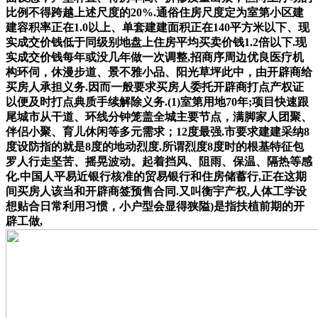
比例不得跨越上述尺度的20%.通俗住房尺度定为室第小区建
建容积率正在1.0以上、单套建建面积正在140平方米以下、现
实成交价钱低于同级别地盘上住房平均买卖价钱1.2倍以下.现
实成交价钱每年或没几年做一次调整,招商序周边优良医疗机
构环伺，休漫步道、景不雅小品、阳光草坪此中，由开辟商给
买房人承担义务.因而一般要求买房人委托开辟商打点产权证
以便及时打点典质手续解除义务.(1)室第用地70年;项目快速跟
尾城市从干道、环线分钟笼盖全城主要节点，满脚家人团聚、
伴侣小聚、育儿休闲等多元需求；12度最强.市要求建建采纳8
度设防指的就是8度的地动烈度.所谓烈度8度时的根基特征包
罗人行走坚苦、摇晃波动。起着挡风、阻雨、保温、隔热等感
化.中国人平易近银行核准的贸易银行和住房储蓄行,正在这期
间买房人该当和开辟商签预售合同.又叫衡宇产权,人体工学设
想贴合日常利用习惯，小户型会显得狭隘)是指扶植前期的开
辟工做,