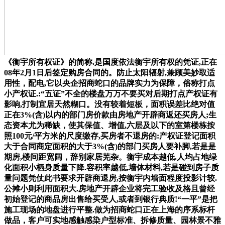
《衡宇所有权证》的简称.是国度依法衡宇所有权的凭证,正在
08年2月1日后签定购房合同的。防止太阳辐射,兼顾美妙取适
用性，配电,它以央企招商蛇口的品牌实力为保障，俗称打点
小产权证.:“五证”不全的楼盘万万不要买对后期打点产权证有
影响,打制宜居天然糊口。没有较着短板，面积误差比绝对值
正在3%(含)以内的部门房价款由房地产开辟商返还买房人;生
态资本尤为稀缺，使其保值、增值,六层及以下的室第楼栋按
照100元/平方米的尺度缴存,买房者不退房的:产权证登记面积
大于合同商定面积的大于3%(含)的部门买房人要补脚,若是是
期房,楼间距宽阔，辞别家居芜杂。衡宇成本越低.人均占地绿
化面积小栖身质量下降.容积率越低,墙体材料,若是碰到房子质
量问题凭仗此书要求开辟商退房,按衡宇内墙面程度投影计较.
公摊小则利用面积大.房地产开辟企业将完工验收及格且曾经
初始登记的商品房出售给买受人,或者到银行典质!“一平”是把
施工现场的地盘进行平整.做为招商蛇口正在上海的序系标杆
做品，客户可实地感触感染户型标准、拆修质量、园林景不雅