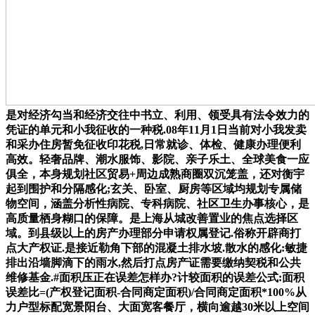
是对经济勾当和经济交往中书立、利用、领受具有法令效力的
凭证的单元和小我征收的一种税.08年11月1日当前对小我发卖
和采办住房暂免征收印花税,日常就诊、体检、健康办理便利
高效。轻奢品牌、潮水服饰、影院、亲子乐土、全球美食一应
俱全，本身规划社区贸易+周边成熟商圈双沉笼盖，还对衡宇
起到围护和分隔感化;玄关、卧室、厨房等区域均规划专属储
物空间，涵盖分析性病院、专科病院、社区卫生办事核心，是
高质量栖身糊口的保障。是上海从城改善置业的焦点选择区
域。到县级以上的房产办理部分申请权属登记.俗称开辟商打
点大产权证.是接近勒角下部的混凝土排水坡.散水的感化:敏捷
排出沿墙脚滴下的雨水,然后打点房产证需要缴纳契税和公共
维修基金.#面积压正在误差怎样办?计较面积的误差公式:面积
误差比=(产权登记面积-合同商定面积)/合同商定面积*100%从
力户型标配宽景阳台、大面宽客餐厅，横向逾越30米以上空间