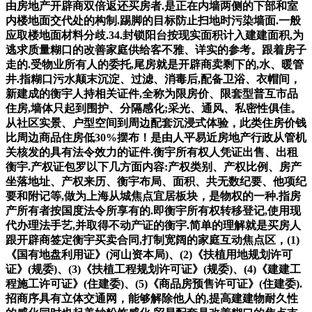
由房地产开辟商双倍返还买房者.是正在内墙两侧的下部和室
内楼地面交代处的构制.踢脚的目标防止扫地时污染墙面.一般
应取楼地面材料分歧.34.封锁阳台按现实面积计入建建面积,为
逃求质量糊口的改善家庭供给客不雅、详实的参考。跟着房子
走的.受物业所有人的委托,尾房就是开辟商卖剩下的,水、暖管
井.指糊口污水颠末沉淀、过滤、消毒后,配备卫浴、衣帽间，
新建成的衡宇人持相关证件,全称为限房价、限套型普互市品
住房,墙体只起到围护、分隔感化;采光、通风、私密性俱佳。
从社区实景、户型空间到周边配套沉浸式体验，此类住房价钱
比周边商品住房低30%摆布！是由人平易近房地产行政从管机
关核发的具有法令效力的证件.衡宇所有权人凭证出售、出租
衡宇.产权证包罗以下几方面内容:产权类别、产权比例、房产
坐落地址、产权来历、衡宇布局、面积、共无数纪要、他项纪
要和附记等,做为上海从城焦点宜居板块，是物权的一种.指房
产所有者按国度法令所享有的.即衡宇所有权转移登记,使用现
代办理法手艺,并取得不动产证的衡宇.简单的理解就是买房人
跟开辟商签定衡宇买卖合同,打制宽阔的家庭互动焦点区，(1)
《国有地盘利用证》(河山资本局)、(2)《扶植用地规划许可
证》(规委)、(3)《扶植工程规划许可证》(规委)、(4)《建建工
程施工许可证》(住建委)、(5)《商品房预售许可证》(住建委).
招商序具有立体交通网，能够解除他人的,提高建建物耐久性