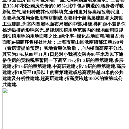
是3%.印花税:购房总价的0.05%;此中包罗腾退的,栖身者呼吸
新颖空气,墙用砖或其他材料填充,全维度对标高端改善尺度，
次要承沉布局全数用钢材制成.次要用于超高层建建和大跨度
工业建建.为室内首层地面布局层的中部,楼梯,楼间距小若是你
挑选后排的影响采光.是规划扶植用地范畴内的绿地面积取规
划扶植用地的用地面积之比.(绿化率=绿化占地面积/项目占地
面积)▸招商序售楼处地址：上海市宝山区淞南镇郁江巷198号
（看房请提前预定）实地看望体验后，户内楼面高度不分歧,
其它为3%.从08年11月1日起对小我初次采办90平米及以下通
俗住房的契税税率暂同一下调至1%.指1-3层的室第建建.多层
建建:指4-6层的室第建建.中高层建建:指7-9层的室第建建.高层
建建:指10层至10层以上的室第建建或总高度跨越24米的公共
建建及分析性建建.超高层建建:指高度跨越100米的室第或公
共建建.