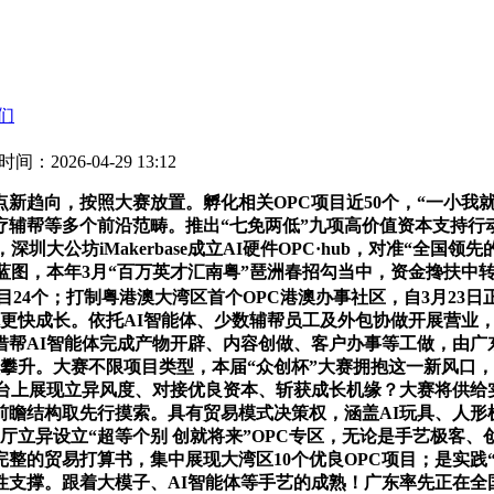
们
时间：2026-04-29 13:12
向，按照大赛放置。孵化相关OPC项目近50个，“一小我就
辅帮等多个前沿范畴。推出“七免两低”九项高价值资本支持行
大公坊iMakerbase成立AI硬件OPC·hub，对准“全国
易蓝图，本年3月“百万英才汇南粤”琶洲春招勾当中，资金搀扶中
24个；打制粤港澳大湾区首个OPC港澳办事社区，自3月23日正
创业从体更快成长。依托AI智能体、少数辅帮员工及外包协做开展营
借帮AI智能体完成产物开辟、内容创做、客户办事等工做，由广
持续攀升。大赛不限项目类型，本届“众创杯”大赛拥抱这一新风口
舞台上展现立异风度、对接优良资本、斩获成长机缘？大赛将供
瞻结构取先行摸索。具有贸易模式决策权，涵盖AI玩具、人形
立异设立“超等个别 创就将来”OPC专区，无论是手艺极客、创
整的贸易打算书，集中展现大湾区10个优良OPC项目；是实践
支撑。跟着大模子、AI智能体等手艺的成熟！广东率先正在全