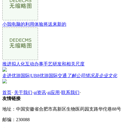
小我电脑的利用体验将送来新的
推进拟人化互动办事手艺研发和相关尺度
走进优游国际|UB8优游国际交通
了解公司情况及企业文化
首页
·
关于我们
·
ai资讯
·
ai应用
·
联系我们
·
友情链接
地址：中国安徽省合肥市高新区生物医药园支路华佗巷88号
邮编：230088