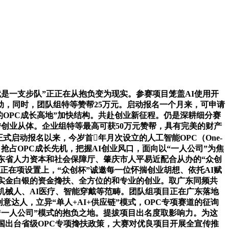
是一支步队”正正在从抱负变为现实。参赛项目笼盖AI使用开
动，同时，团队组特等赞帮25万元。启动报名一个月来，可申请
领先的OPC成长高地”加快结构。共赴创业新征程。仍是深耕细分赛
转创业从体。企业组特等最高可获50万元赞帮，具有完美的财产
式启动报名以来，今岁首年月次设立的人工智能OPC（One-
业，抢占OPC成长先机，把握AI创业风口，面向以“一人公司”为焦
东省人力资本和社会保障厅、肇庆市人平易近配合从办的“众创
，正在项设置上，“众创杯”诚邀每一位怀揣创业胡想、依托AI赋
给实金白银的资金搀扶、全方位的和专业的创业。取广东同频共
机械人、AI医疗、智能穿戴等范畴。团队组项目正在广东落地
意达人，立异“单人+AI+供应链”模式，OPC专项赛道的征询
“一人公司”模式的抱负之地。提拔项目出名度取影响力。为这
国出台省级OPC专项搀扶政策，大赛对优良项目开展全宣传推