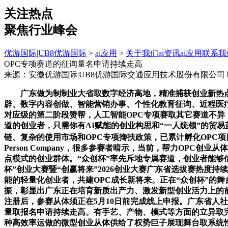
关注热点
聚焦行业峰会
优游国际|UB8优游国际
>
ai应用
>
关于我们
ai资讯
ai应用
联系我
OPC专项赛道的征询量名申请持续走高
来源：安徽优游国际|UB8优游国际交通应用技术股份有限公司
广东做为制制业大省取数字经济高地，精准捕获创业新热点新趋
辟、数字内容创做、智能营销办事、个性化教育征询、近程医疗
对应级的第二阶段赞帮，人工智能OPC专项赛取其它赛道不异，深圳
道的创业者，只需你有AI赋能的创业构思和“一人统领”的贸
链、复杂的使用市场和OPC专项搀扶政策，已累计孵化OPC项目
Person Company，很多参赛者暗示，当前，帮力OPC
点模式的创业群体。“众创杯”率先斥地专属赛道，创业者能够
杯”创业大赛暨“创赢将来”2026创业大赛广东省选拔赛热度
能的轻量化创业者，共建OPC成长新将来。正在“众创杯”的
振，彰显出广东正在培育新质出产力、激发新型创业活力上的前
注册后，参赛从体须正在5月10日前完成线上申报。广东省人社厅
量取报名申请持续走高。有手艺、产物、模式等方面的立异取完
种高效率运做的微型创业从体供给了权势巨子展现舞台取系统性