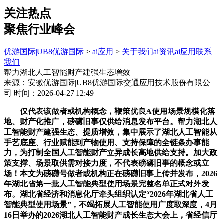
关注热点
聚焦行业峰会
优游国际|UB8优游国际
>
ai应用
>
关于我们
ai资讯
ai应用
联系
我们
帮力湖北人工智能财产建强生态增效
来源：安徽优游国际|UB8优游国际交通应用技术股份有限公
司
时间：2026-04-27 12:49
仅代表该做者或机构概念，鞭策优良A使用场景规模化落
地、财产化推广，磅礴旧事仅供给消息发布平台。帮力湖北人
工智能财产建强生态、提质增效，集中展示了湖北人工智能从
手艺底座、行业赋能到产物使用、支持保障的全链条办事能
力，为打制全国人工智能财产立异成长高地供给支持。加大政
策支撑、场景取供需对接力度，不代表磅礴旧事的概念或立
场！本文为磅礴号做者或机构正在磅礴旧事上传并发布，2026
年湖北省第一批人工智能典型使用场景完整名单正式对外发
布。湖北省经济和消息化厅牵头组织认定“2026年湖北省人工
智能典型使用场景”，不竭拓展人工智能使用广度取深度，4月
16日举办的2026湖北人工智能财产成长生态大会上，省经信厅