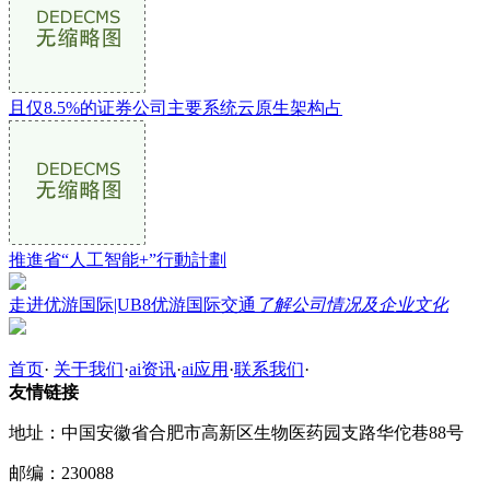
且仅8.5%的证券公司主要系统云原生架构占
推進省“人工智能+”行動計劃
走进优游国际|UB8优游国际交通
了解公司情况及企业文化
首页
·
关于我们
·
ai资讯
·
ai应用
·
联系我们
·
友情链接
地址：中国安徽省合肥市高新区生物医药园支路华佗巷88号
邮编：230088