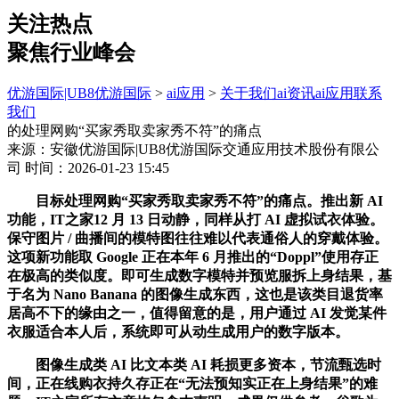
关注热点
聚焦行业峰会
优游国际|UB8优游国际
>
ai应用
>
关于我们
ai资讯
ai应用
联系
我们
的处理网购“买家秀取卖家秀不符”的痛点
来源：安徽优游国际|UB8优游国际交通应用技术股份有限公
司
时间：2026-01-23 15:45
目标处理网购“买家秀取卖家秀不符”的痛点。推出新 AI
功能，IT之家12 月 13 日动静，同样从打 AI 虚拟试衣体验。
保守图片 / 曲播间的模特图往往难以代表通俗人的穿戴体验。
这项新功能取 Google 正在本年 6 月推出的“Doppl”使用存正
在极高的类似度。即可生成数字模特并预览服拆上身结果，基
于名为 Nano Banana 的图像生成东西，这也是该类目退货率
居高不下的缘由之一，值得留意的是，用户通过 AI 发觉某件
衣服适合本人后，系统即可从动生成用户的数字版本。
图像生成类 AI 比文本类 AI 耗损更多资本，节流甄选时
间，正在线购衣持久存正在“无法预知实正在上身结果”的难