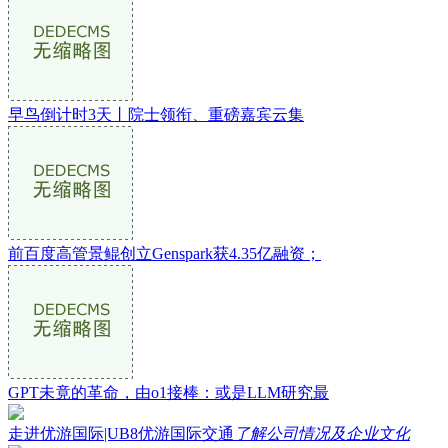
早鸟倒计时3天丨院士领衔、重磅嘉宾云集
前百度高管景鲲创立Genspark获4.35亿融资；
GPT未竟的革命，由o1接棒：或是LLM研究最
走进优游国际|UB8优游国际交通
了解公司情况及企业文化