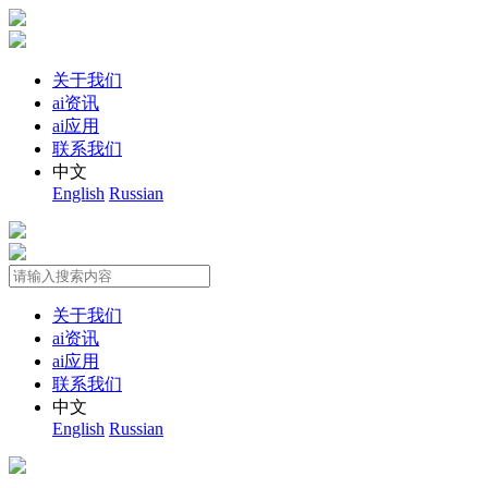
关于我们
ai资讯
ai应用
联系我们
中文
English
Russian
关于我们
ai资讯
ai应用
联系我们
中文
English
Russian