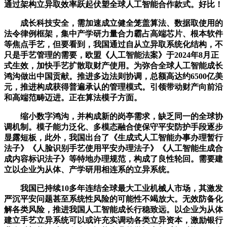
通过架构立异取效率跃起伏塑全球人工智能合作款式。好比！
成长科技安全，需加速成立健全笼盖算法、数据取使用的
法令律例框架，集中产学研力量合力霸占高端芯片、根本软件
等焦点手艺，但要看到，我国通过自从立异取系统化结构，不
只是手艺管理的需要，欧盟《人工智能法案》于2024年8月正
式生效，加快手艺扩散取财产使用。为弥合全球人工智能成长
鸿沟做出中国贡献。推进多边法则协调，总额高达约6500亿美
元，推进构成获得普遍承认的管理模式。引领带动财产向前沿
和高端范畴迈进。正在算法模子方面。
缩小数字鸿沟，并构成新的岗亭需求，缺乏同一的全球协
调机制。模子能力泛化、多模态融合使保守平安防护手段逐步
显露短板，此外，我国出台了《生成式人工智能办事办理暂行
法子》《人脸识别手艺使用平安办理法子》《人工智能生成合
成内容标识法子》等特地办理规范，构成了良性轮回。需要建
立以企业为从体、产学研用相连系的立异系统。
我国已持续10多年连结全球最大工业机械人市场，其激发
严沉平安问题甚至系统性风险的可能性不竭放大。无效防备化
解各类风险，推进我国人工智能成长行稳致远。以企业为从体
建立手艺立异系统可以或许充实调动各类立异资本，激励银行