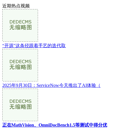
近期热点视频
“开源”这条径跟着手艺的迭代取
2025年9月30日：ServiceNow今天推出了AI体验（
正在MathVision、OmniDocBench1.5等测试中得分优